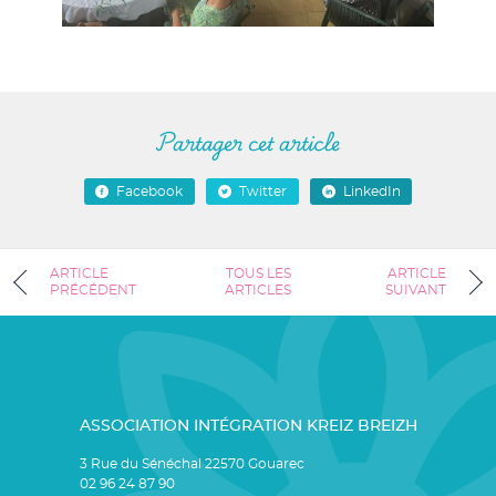
Partager cet article
Facebook
Twitter
LinkedIn
ARTICLE
TOUS LES
ARTICLE
PRÉCÉDENT
ARTICLES
SUIVANT
ASSOCIATION INTÉGRATION KREIZ BREIZH
3 Rue du Sénéchal 22570 Gouarec
02 96 24 87 90