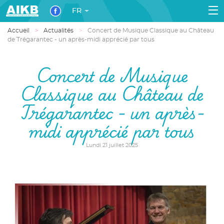
FR
Accueil
Actualités
Concert de Musique Classique au Château
de Trégarantec - un après-midi apprécié par tous
Concert de Musique
Classique au Château de
Trégarantec - un après-
midi apprécié par tous
Lundi 21 juillet 2025