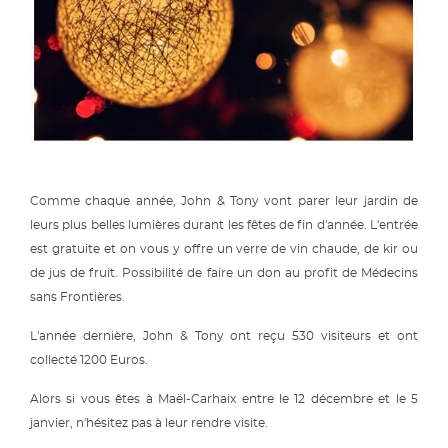
Comme chaque année, John & Tony vont parer leur jardin de
leurs plus belles lumières durant les fêtes de fin d'année. L'entrée
est gratuite et on vous y offre un verre de vin chaude, de kir ou
de jus de fruit. Possibilité de faire un don au profit de Médecins
sans Frontières.
L'année dernière, John & Tony ont reçu 530 visiteurs et ont
collecté 1200 Euros.
Alors si vous êtes à Maël-Carhaix entre le 12 décembre et le 5
janvier, n'hésitez pas à leur rendre visite.