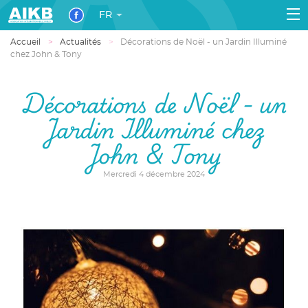
FR
Accueil
Actualités
Décorations de Noël - un Jardin Illuminé
chez John & Tony
Décorations de Noël - un
Jardin Illuminé chez
John & Tony
Mercredi 4 décembre 2024