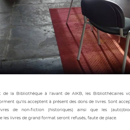
e la Bibliothèque à l'avant de AIKB, les Bibliothécaires vo
orment qu'ils acceptent à présent des dons de livres. Sont accep
ivres de non-fiction (historiques) ainsi que les (auto)bio
e les livres de grand format seront refusés, faute de place.