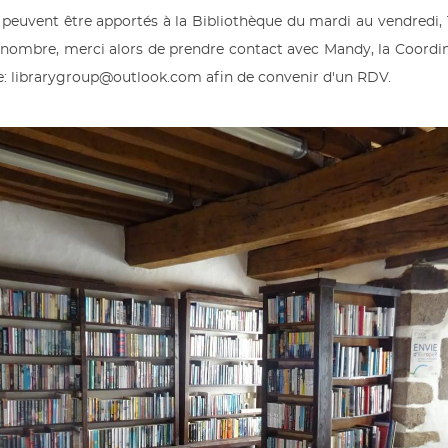
s peuvent être apportés à la Bibliothèque du mardi au vendredi, 
nombre, merci alors de prendre contact avec Mandy, la Coordina
nte: librarygroup@outlook.com afin de convenir d'un RDV.