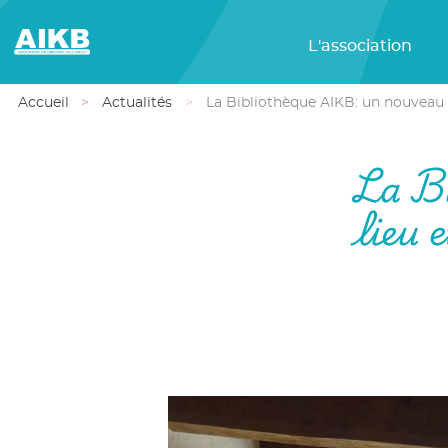
L'association
Accueil
Actualités
La Bibliothèque AIKB: un nouveau li
La B
lieu 