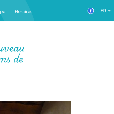
FR
ipe
Horaires
uveau
ons de