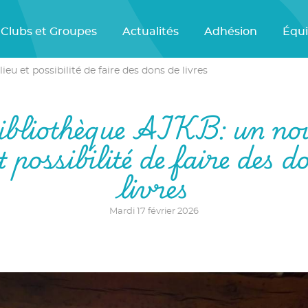
Clubs et Groupes
Actualités
Adhésion
Équ
eu et possibilité de faire des dons de livres
ibliothèque AIKB: un no
et possibilité de faire des d
livres
Mardi 17 février 2026