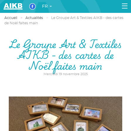
FR
Accueil
Actualités
Le Groupe Art & Textiles AIKB - des cartes
de Noël faites main
Le Groupe Art & Textiles
AIKB - des cartes de
Noël faites main
Mercredi 19 novembre 2025