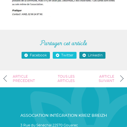
Partager cet article
Facebook
Twitter
LinkedIn
ARTICLE
TOUS LES
ARTICLE
PRÉCÉDENT
ARTICLES
SUIVANT
ASSOCIATION INTÉGRATION KREIZ BREIZH
3 Rue du Sénéchal 22570 Gouarec