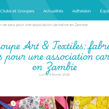
Clubs et Groupes
Actualités
Adhésion
Équ
on de sacs pour une association caritative en Zambie
oupe Art & Textiles: fabri
s pour une association car
en Zambie
Lundi 9 février 2026