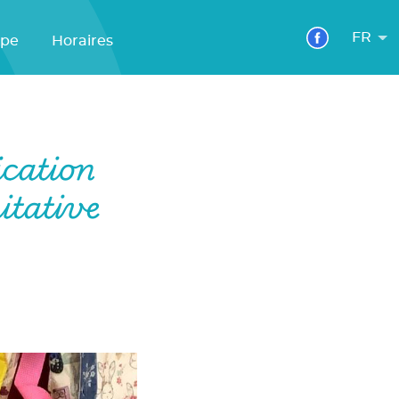
FR
ipe
Horaires
cation
itative