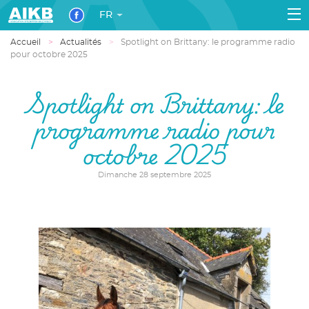
FR
Accueil
Actualités
Spotlight on Brittany: le programme radio
pour octobre 2025
Spotlight on Brittany: le
programme radio pour
octobre 2025
Dimanche 28 septembre 2025