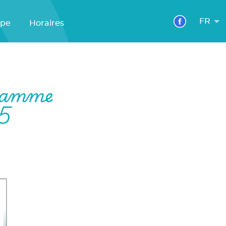
FR
ipe
Horaires
gramme
25