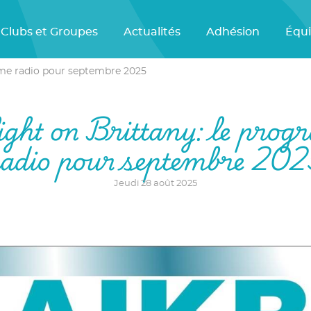
Clubs et Groupes
Actualités
Adhésion
Équ
mme radio pour septembre 2025
ight on Brittany: le pro
adio pour septembre 20
Jeudi 28 août 2025