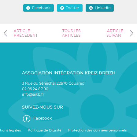
Facebook
Twitter
LinkedIn
ARTICLE
TOUS LES
ARTICLE
PRÉCÉDENT
ARTICLES
SUIVANT
ASSOCIATION INTÉGRATION KREIZ BREIZH
3 Rue du Sénéchal 22570 Gouarec
02 96 24 87 90
info@aikb.fr
SUIVEZ-NOUS SUR
Facebook
ions légales
Politique de Dignité
Protection des données personnels