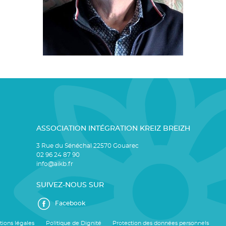
ASSOCIATION INTÉGRATION KREIZ BREIZH
3 Rue du Sénéchal 22570 Gouarec
02 96 24 87 90
info@aikb.fr
SUIVEZ-NOUS SUR
Facebook
ions légales
Politique de Dignité
Protection des données personnels