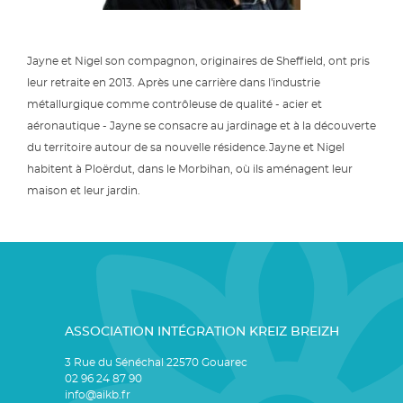
Jayne et Nigel son compagnon, originaires de Sheffield, ont pris
leur retraite en 2013. Après une carrière dans l'industrie
métallurgique comme contrôleuse de qualité - acier et
aéronautique - Jayne se consacre au jardinage et à la découverte
du territoire autour de sa nouvelle résidence.Jayne et Nigel
habitent à Ploërdut, dans le Morbihan, où ils aménagent leur
maison et leur jardin.
ASSOCIATION INTÉGRATION KREIZ BREIZH
3 Rue du Sénéchal 22570 Gouarec
02 96 24 87 90
info@aikb.fr