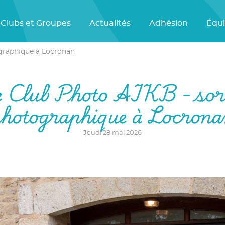
Clubs et Groupes
Actualités
Adhésion
Équ
ographique à Locronan
 Club Photo AIKB - sor
hotographique à Locron
Jeudi 28 mai 2026