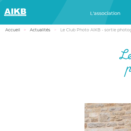
L'association
Accueil
Actualités
Le Club Photo AIKB - sortie phot
Le
p