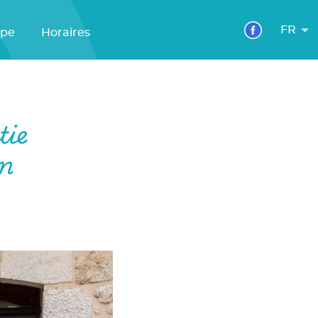
FR
ipe
Horaires
tie
an