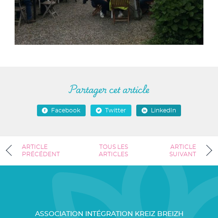
Partager cet article
Facebook
Twitter
LinkedIn
ARTICLE
TOUS LES
ARTICLE
PRÉCÉDENT
ARTICLES
SUIVANT
ASSOCIATION INTÉGRATION KREIZ BREIZH