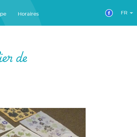
FR
ipe
Horaires
ier de