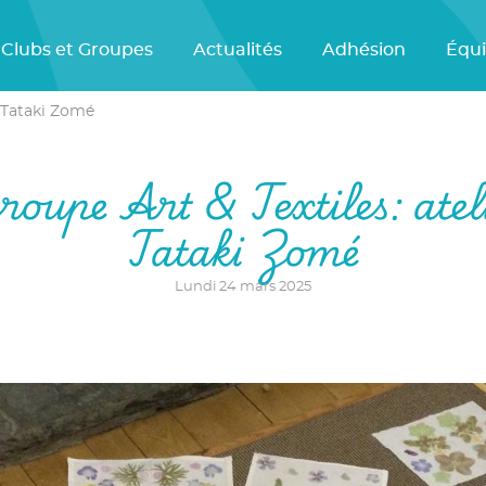
Clubs et Groupes
Actualités
Adhésion
Équ
e Tataki Zomé
oupe Art & Textiles: atel
Tataki Zomé
Lundi 24 mars 2025