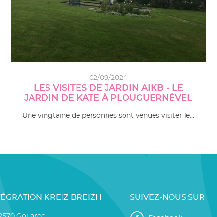
02/09/2024
LES VISITES DE JARDIN AIKB - LE
JARDIN DE KATE À PLOUGUERNÉVEL
Une vingtaine de personnes sont venues visiter le…
TÉGRATION KREIZ BREIZH
SUIVEZ-NOUS SUR
22570 Gouarec